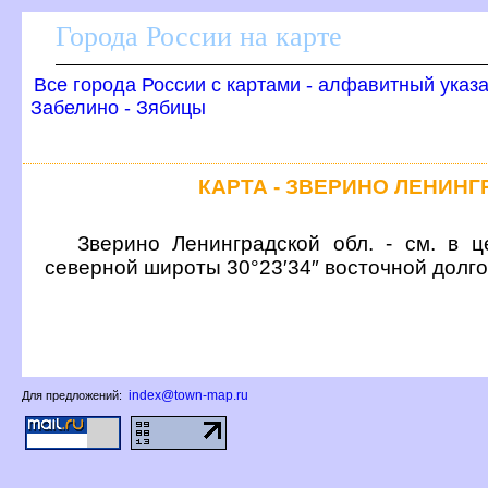
Города России на карте
се города России с картами - алфавитный указ
Забелино - Зябицы
КАРТА - ЗВЕРИНО ЛЕНИН
Зверино Ленинградской обл. - см. в ц
северной широты 30°23′34″ восточной долг
index@town-map.ru
Для предложений: