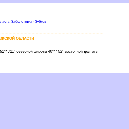
асть: Заболотовка - Зубко
НЕЖСКОЙ ОБЛАСТИ
51°43′11″ северной широты 40°44′52″ восточной долготы