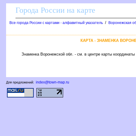
Города России на карте
/
се города России с картами - алфавитный указатель
оронежская обл
КАРТА - ЗНАМЕНКА ВОРО
Знаменка Воронежской обл. - см. в центре карты координаты 
index@town-map.ru
Для предложений: