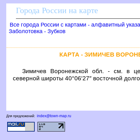
Города России на карте
се города России с картами - алфавитный указ
Заболотовка - Зубко
КАРТА - ЗИМИЧЕВ ВОРО
Зимичев Воронежской обл. - см. в це
северной широты 40°06′27″ восточной долг
index@town-map.ru
Для предложений: