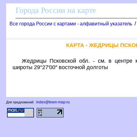
Города России на карте
се города России с картами - алфавитный указатель
КАРТА - ЖЕДРИЦЫ ПСК
Жедрицы Псковской обл. - см. в центре 
широты 29°27′00″ восточной долготы
index@town-map.ru
Для предложений: