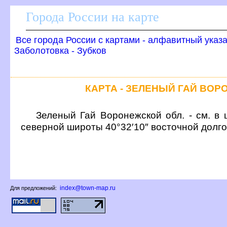
Города России на карте
се города России с картами - алфавитный указ
Заболотовка - Зубко
КАРТА - ЗЕЛЕНЫЙ ГАЙ ВО
Зеленый Гай Воронежской обл. - см. в 
северной широты 40°32′10″ восточной долг
index@town-map.ru
Для предложений: