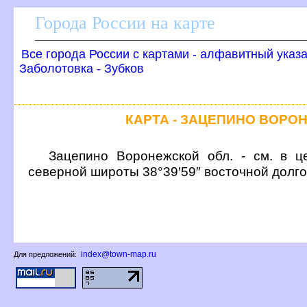
Города России на карте
се города России с картами - алфавитный указ
Заболотовка - Зубко
КАРТА - ЗАЦЕПИНО ВОРО
Зацепино Воронежской обл. - см. в ц
северной широты 38°39′59″ восточной долг
index@town-map.ru
Для предложений: