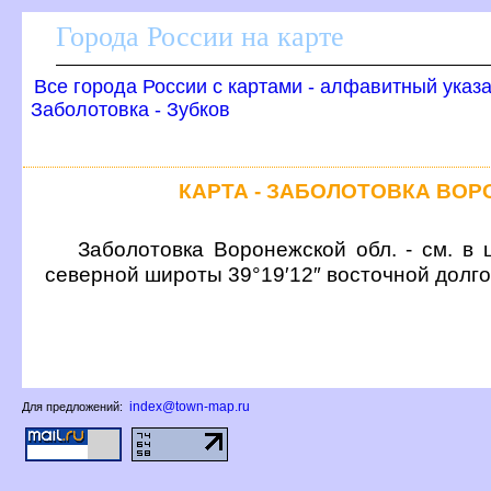
Города России на карте
се города России с картами - алфавитный указ
Заболотовка - Зубко
КАРТА - ЗАБОЛОТОВКА ВО
Заболотовка Воронежской обл. - см. в 
северной широты 39°19′12″ восточной долг
index@town-map.ru
Для предложений: