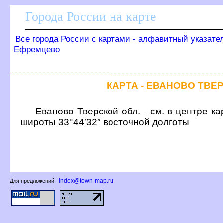
Города России на карте
се города России с картами - алфавитный указате
Ефремцево
КАРТА - ЕВАНОВО ТВЕ
Еваново Тверской обл. - см. в центре к
широты 33°44′32″ восточной долготы
index@town-map.ru
Для предложений: