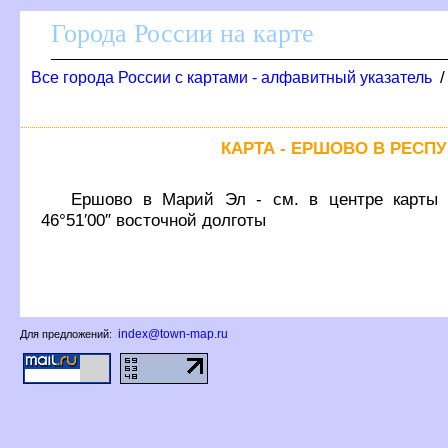
Города России на карте
се города России с картами - алфавитный указатель
КАРТА - ЕРШОВО В РЕСП
Ершово в Марий Эл - см. в центре карты к
46°51′00″ восточной долготы
index@town-map.ru
Для предложений: