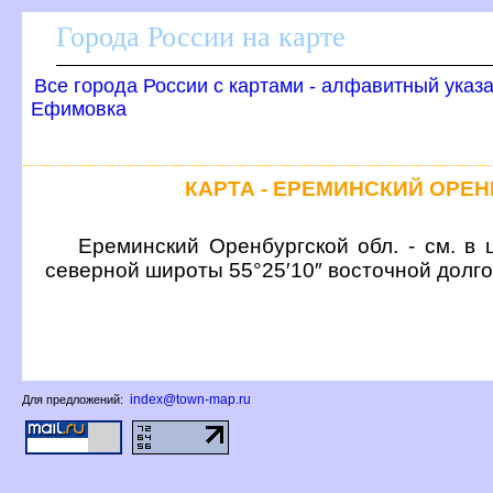
Города России на карте
се города России с картами - алфавитный указ
Ефимовка
КАРТА - ЕРЕМИНСКИЙ ОРЕ
Ереминский Оренбургской обл. - см. в 
северной широты 55°25′10″ восточной долг
index@town-map.ru
Для предложений: