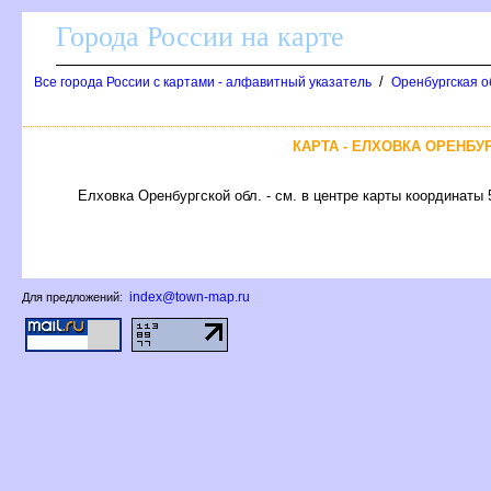
Города России на карте
/
се города России с картами - алфавитный указатель
Оренбургская о
КАРТА - ЕЛХОВКА ОРЕНБУ
Елховка Оренбургской обл. - см. в центре карты координаты 
index@town-map.ru
Для предложений: