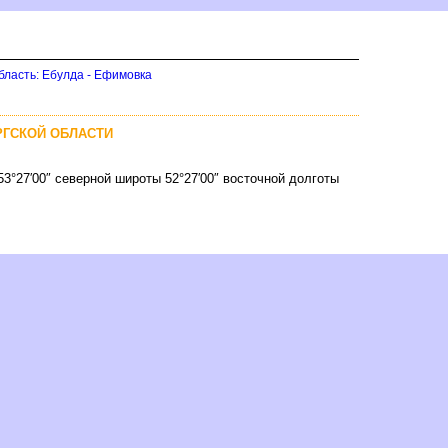
бласть: Ебулда - Ефимовка
РГСКОЙ ОБЛАСТИ
53°27′00″ северной широты 52°27′00″ восточной долготы