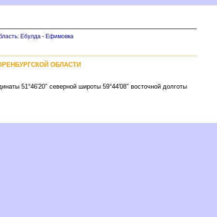
бласть: Ебулда - Ефимовка
 ОРЕНБУРГСКОЙ ОБЛАСТИ
динаты 51°46′20″ северной широты 59°44′08″ восточной долготы