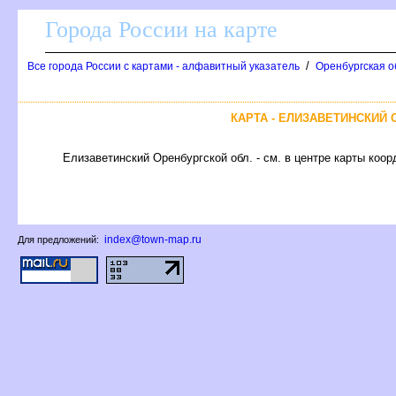
Города России на карте
/
се города России с картами - алфавитный указатель
Оренбургская о
КАРТА - ЕЛИЗАВЕТИНСКИЙ
Елизаветинский Оренбургской обл. - см. в центре карты коор
index@town-map.ru
Для предложений: