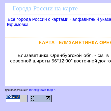
Города России на карте
се города России с картами - алфавитный указ
Ефимовка
КАРТА - ЕЛИЗАВЕТИНКА ОР
Елизаветинка Оренбургской обл. - см. в
северной широты 56°12′00″ восточной долг
index@town-map.ru
Для предложений: