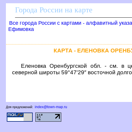
Города России на карте
се города России с картами - алфавитный указ
Ефимовка
КАРТА - ЕЛЕНОВКА ОРЕН
Еленовка Оренбургской обл. - см. в ц
северной широты 59°47′29″ восточной долг
index@town-map.ru
Для предложений: