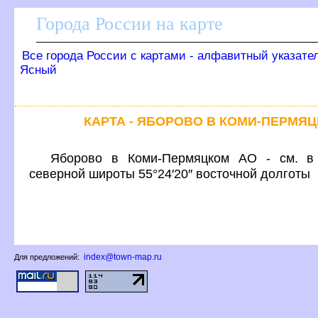
Города России на карте
се города России с картами - алфавитный указате
Ясный
КАРТА - ЯБОРОВО В КОМИ-ПЕРМЯ
Яборово в Коми-Пермяцком АО - см. в 
северной широты 55°24′20″ восточной долготы
index@town-map.ru
Для предложений: