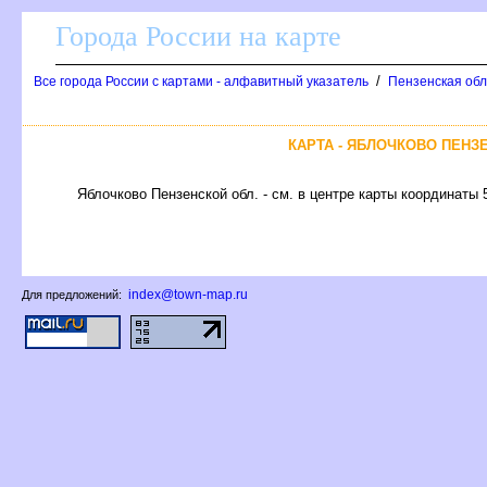
Города России на карте
/
се города России с картами - алфавитный указатель
Пензенская обл
КАРТА - ЯБЛОЧКОВО ПЕНЗ
Яблочково Пензенской обл. - см. в центре карты координаты 
index@town-map.ru
Для предложений: