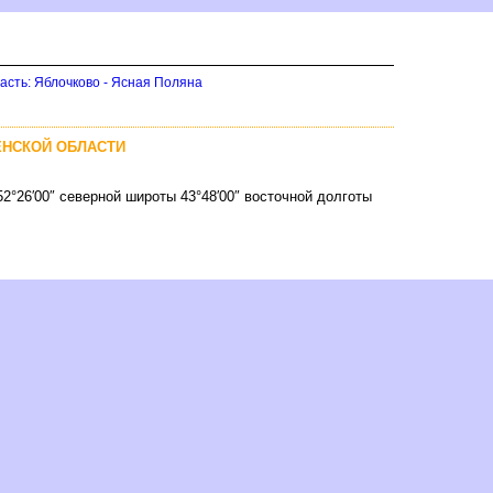
асть: Яблочково - Ясная Поляна
ЕНСКОЙ ОБЛАСТИ
52°26′00″ северной широты 43°48′00″ восточной долготы