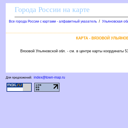
Города России на карте
/
се города России с картами - алфавитный указатель
Ульяновская об
КАРТА - ВЯЗОВОЙ УЛЬЯНО
язовой Ульяновской обл. - см. в центре карты координаты 53
index@town-map.ru
Для предложений: