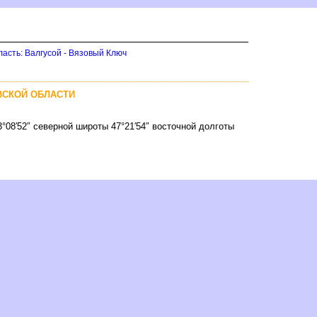
ласть: Валгусой - Вязовый Ключ
ВСКОЙ ОБЛАСТИ
°08′52″ северной широты 47°21′54″ восточной долготы