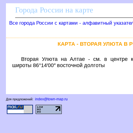
Города России на карте
се города России с картами - алфавитный указате
КАРТА - ВТОРАЯ УЛЮТА В 
торая Улюта на Алтае - см. в центре к
широты 86°14′00″ восточной долготы
index@town-map.ru
Для предложений: