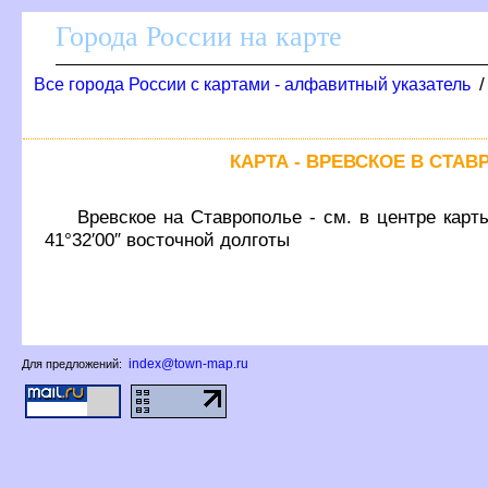
Города России на карте
се города России с картами - алфавитный указатель
КАРТА - ВРЕВСКОЕ В СТА
ревское на Ставрополье - см. в центре карт
41°32′00″ восточной долготы
index@town-map.ru
Для предложений: