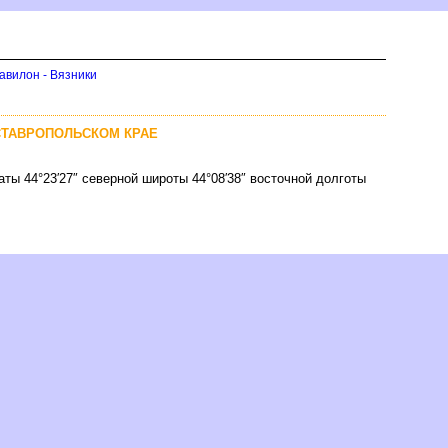
авилон - Вязники
 СТАВРОПОЛЬСКОМ КРАЕ
ты 44°23′27″ северной широты 44°08′38″ восточной долготы