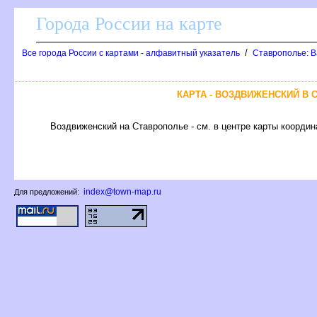
Города России на карте
/
се города России с картами - алфавитный указатель
Ставрополье: В
КАРТА - ВОЗДВИЖЕНСКИЙ В
оздвиженский на Ставрополье - см. в центре карты координа
index@town-map.ru
Для предложений: