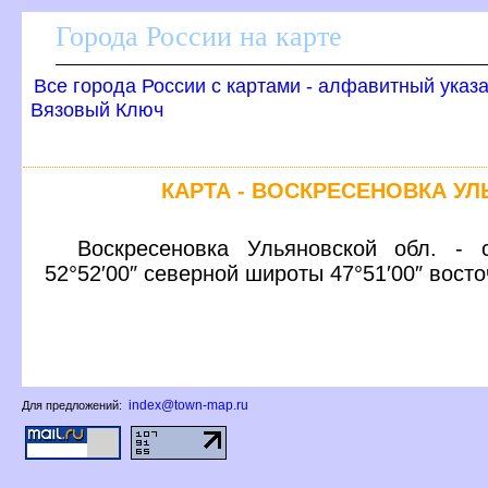
Города России на карте
се города России с картами - алфавитный указ
язовый Ключ
КАРТА - ВОСКРЕСЕНОВКА У
оскресеновка Ульяновской обл. - 
52°52′00″ северной широты 47°51′00″ вост
index@town-map.ru
Для предложений: