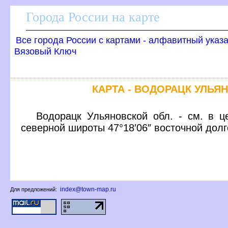
Города России на карте
се города России с картами - алфавитный указ
язовый Ключ
КАРТА - ВОДОРАЦК УЛЬЯ
одорацк Ульяновской обл. - см. в це
северной широты 47°18′06″ восточной дол
index@town-map.ru
Для предложений: