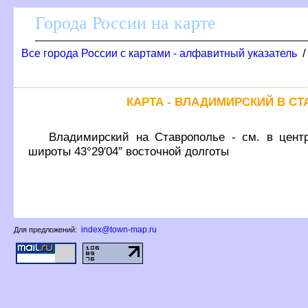
Города России на карте
се города России с картами - алфавитный указатель
КАРТА - ВЛАДИМИРСКИЙ В С
ладимирский на Ставрополье - см. в центре
широты 43°29′04″ восточной долготы
index@town-map.ru
Для предложений: