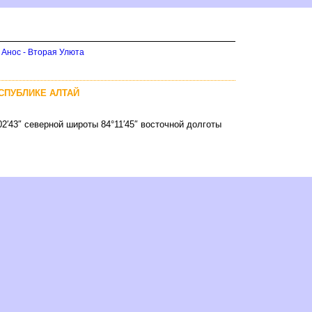
 Анос - Вторая Улюта
ЕСПУБЛИКЕ АЛТАЙ
2′43″ северной широты 84°11′45″ восточной долготы