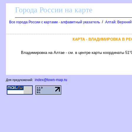
Города России на карте
/
се города России с картами - алфавитный указатель
Алтай: Верхний
КАРТА - ВЛАДИМИРОВКА В Р
ладимировка на Алтае - см. в центре карты координаты 51°0
index@town-map.ru
Для предложений: