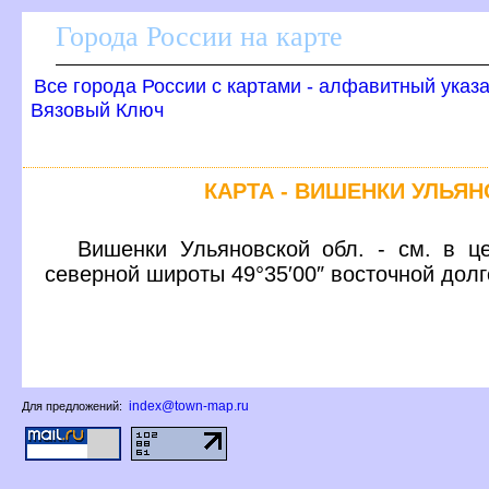
Города России на карте
се города России с картами - алфавитный указ
язовый Ключ
КАРТА - ВИШЕНКИ УЛЬЯ
ишенки Ульяновской обл. - см. в це
северной широты 49°35′00″ восточной дол
index@town-map.ru
Для предложений: