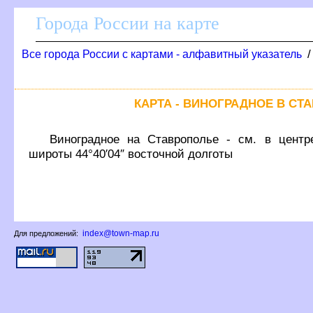
Города России на карте
се города России с картами - алфавитный указатель
КАРТА - ВИНОГРАДНОЕ В СТ
иноградное на Ставрополье - см. в центре
широты 44°40′04″ восточной долготы
index@town-map.ru
Для предложений: