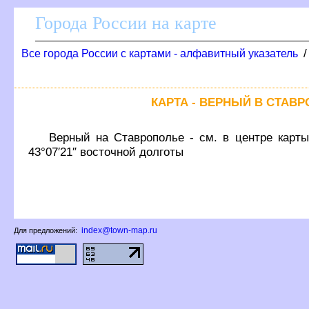
Города России на карте
се города России с картами - алфавитный указатель
КАРТА - ВЕРНЫЙ В СТАВ
ерный на Ставрополье - см. в центре карты
43°07′21″ восточной долготы
index@town-map.ru
Для предложений: