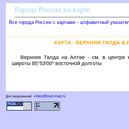
Города России на карте
се города России с картами - алфавитный указате
КАРТА - ВЕРХНЯЯ ТАЛДА В
ерхняя Талда на Алтае - см. в центре к
широты 85°53′00″ восточной долготы
index@town-map.ru
Для предложений: