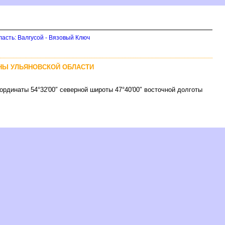
ласть: Валгусой - Вязовый Ключ
ЯНЫ УЛЬЯНОВСКОЙ ОБЛАСТИ
ординаты 54°32′00″ северной широты 47°40′00″ восточной долготы