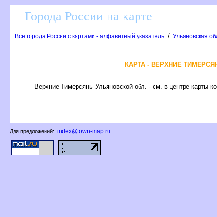
Города России на карте
/
се города России с картами - алфавитный указатель
Ульяновская об
КАРТА - ВЕРХНИЕ ТИМЕРС
ерхние Тимерсяны Ульяновской обл. - см. в центре карты ко
index@town-map.ru
Для предложений: