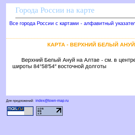
Города России на карте
се города России с картами - алфавитный указате
КАРТА - ВЕРХНИЙ БЕЛЫЙ АНУ
ерхний Белый Ануй на Алтае - см. в центре
широты 84°58′54″ восточной долготы
index@town-map.ru
Для предложений: