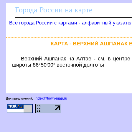
Города России на карте
се города России с картами - алфавитный указате
КАРТА - ВЕРХНИЙ АШПАНАК 
ерхний Ашпанак на Алтае - см. в центре 
широты 86°50′00″ восточной долготы
index@town-map.ru
Для предложений: