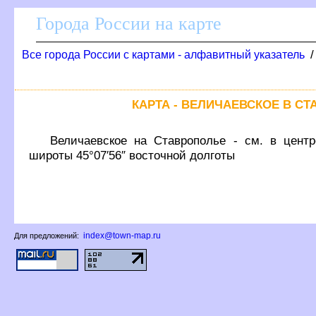
Города России на карте
се города России с картами - алфавитный указатель
КАРТА - ВЕЛИЧАЕВСКОЕ В С
еличаевское на Ставрополье - см. в центре
широты 45°07′56″ восточной долготы
index@town-map.ru
Для предложений: