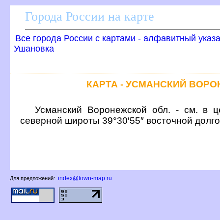
Города России на карте
се города России с картами - алфавитный указ
Ушановка
КАРТА - УСМАНСКИЙ ВОР
Усманский Воронежской обл. - см. в ц
северной широты 39°30′55″ восточной долг
index@town-map.ru
Для предложений: