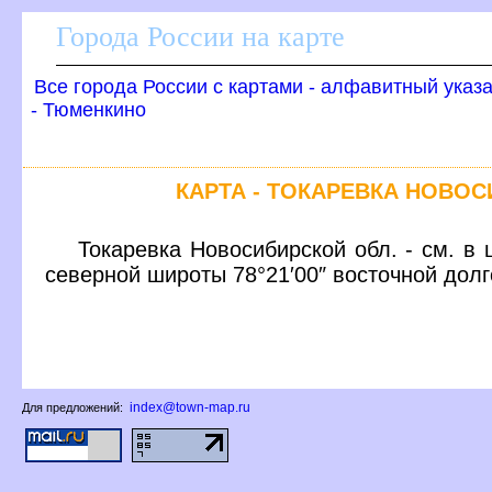
Города России на карте
се города России с картами - алфавитный указ
- Тюменкино
КАРТА - ТОКАРЕВКА НОВО
Токаревка Новосибирской обл. - см. в 
северной широты 78°21′00″ восточной дол
index@town-map.ru
Для предложений: