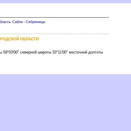
бласть: Сабле - Сябряницы
ОРОДСКОЙ ОБЛАСТИ
ы 59°03′00″ северной широты 33°11′00″ восточной долготы