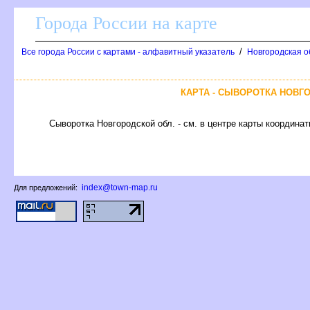
Города России на карте
/
се города России с картами - алфавитный указатель
Новгородская о
КАРТА - СЫВОРОТКА НОВГ
Сыворотка Новгородской обл. - см. в центре карты координат
index@town-map.ru
Для предложений: