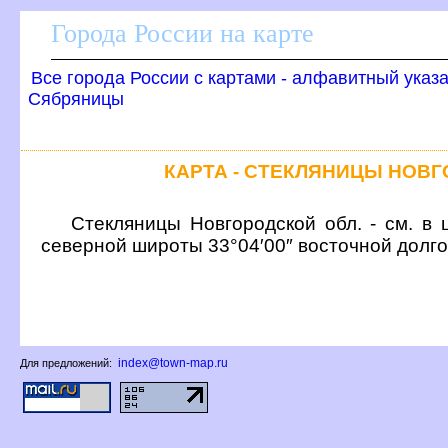
Города России на карте
се города России с картами - алфавитный указ
Сябряницы
КАРТА - СТЕКЛЯНИЦЫ НОВ
Стекляницы Новгородской обл. - см. в 
северной широты 33°04′00″ восточной долг
index@town-map.ru
Для предложений: