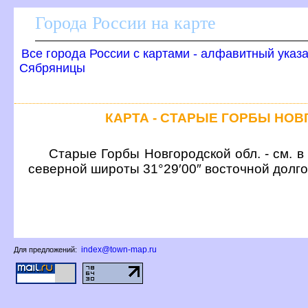
Города России на карте
се города России с картами - алфавитный указ
Сябряницы
КАРТА - СТАРЫЕ ГОРБЫ НО
Старые Горбы Новгородской обл. - см. в
северной широты 31°29′00″ восточной долг
index@town-map.ru
Для предложений: