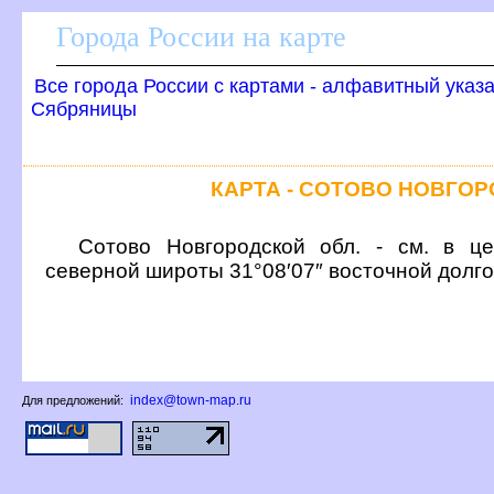
Города России на карте
се города России с картами - алфавитный указ
Сябряницы
КАРТА - СОТОВО НОВГО
Сотово Новгородской обл. - см. в це
северной широты 31°08′07″ восточной долг
index@town-map.ru
Для предложений: