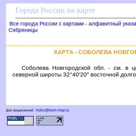
Города России на карте
се города России с картами - алфавитный указ
Сябряницы
КАРТА - СОБОЛЕВА НОВГ
Соболева Новгородской обл. - см. в ц
северной широты 32°40′20″ восточной долг
index@town-map.ru
Для предложений: