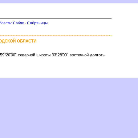
бласть: Сабле - Сябряницы
РОДСКОЙ ОБЛАСТИ
59°20′00″ северной широты 33°28′00″ восточной долготы