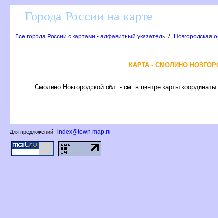
Города России на карте
/
се города России с картами - алфавитный указатель
Новгородская о
КАРТА - СМОЛИНО НОВГО
Смолино Новгородской обл. - см. в центре карты координаты 
index@town-map.ru
Для предложений: