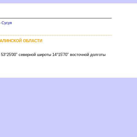
- Сусуя
ХАЛИНСКОЙ ОБЛАСТИ
 53°25′00″ северной широты 14°15′70″ восточной долготы