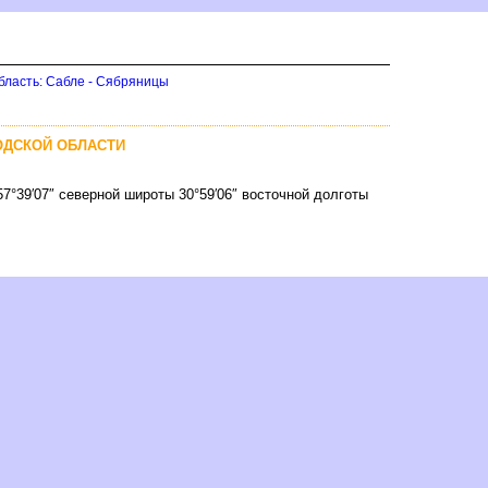
бласть: Сабле - Сябряницы
ОДСКОЙ ОБЛАСТИ
57°39′07″ северной широты 30°59′06″ восточной долготы