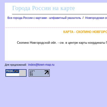
Города России на карте
/
се города России с картами - алфавитный указатель
Новгородская о
КАРТА - СКОПИНО НОВГОР
Скопино Новгородской обл. - см. в центре карты координаты 
index@town-map.ru
Для предложений: