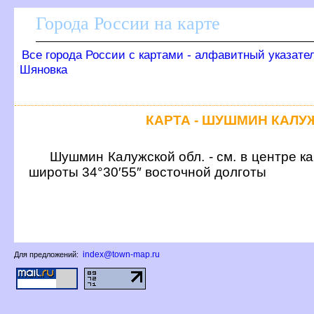
Города России на карте
се города России с картами - алфавитный указате
Шяновка
КАРТА - ШУШМИН КАЛУ
Шушмин Калужской обл. - см. в центре к
широты 34°30′55″ восточной долготы
index@town-map.ru
Для предложений: