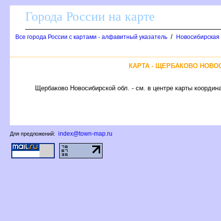
Города России на карте
/
се города России с картами - алфавитный указатель
Новосибирская 
КАРТА - ЩЕРБАКОВО НОВО
Щербаково Новосибирской обл. - см. в центре карты координа
index@town-map.ru
Для предложений: