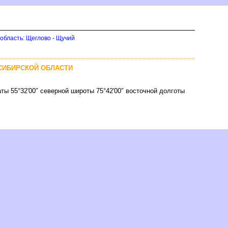
область: Щеглово - Щучий
СИБИРСКОЙ ОБЛАСТИ
ты 55°32′00″ северной широты 75°42′00″ восточной долготы