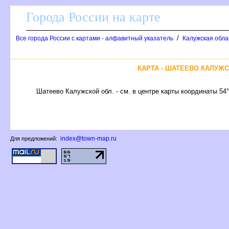
Города России на карте
/
се города России с картами - алфавитный указатель
Калужская обла
КАРТА - ШАТЕЕВО КАЛУЖ
Шатеево Калужской обл. - см. в центре карты координаты 54°
index@town-map.ru
Для предложений: