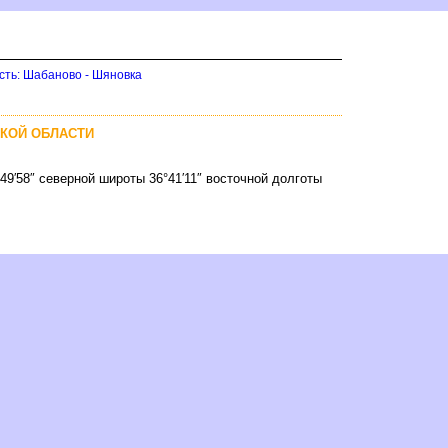
сть: Шабаново - Шяновка
СКОЙ ОБЛАСТИ
49′58″ северной широты 36°41′11″ восточной долготы