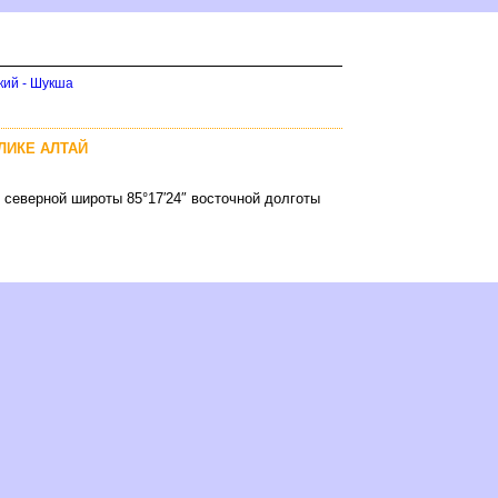
кий - Шукша
ЛИКЕ АЛТАЙ
″ северной широты 85°17′24″ восточной долготы