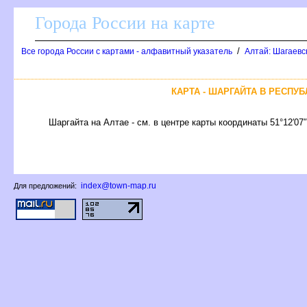
Города России на карте
/
се города России с картами - алфавитный указатель
Алтай: Шагаевс
КАРТА - ШАРГАЙТА В РЕСПУБ
Шаргайта на Алтае - см. в центре карты координаты 51°12′07
index@town-map.ru
Для предложений: