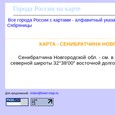
Города России на карте
се города России с картами - алфавитный указ
Сябряницы
КАРТА - СЕНИБРАТЧИНА НО
Сенибратчина Новгородской обл. - см. в
северной широты 32°38′00″ восточной долг
index@town-map.ru
Для предложений: