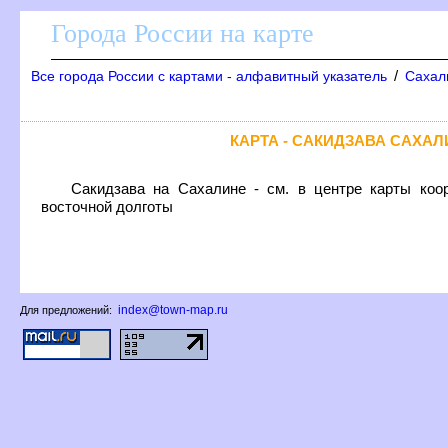
Города России на карте
/
се города России с картами - алфавитный указатель
Сахал
КАРТА - САКИДЗАВА САХА
Сакидзава на Сахалине - см. в центре карты коор
осточной долготы
index@town-map.ru
Для предложений: