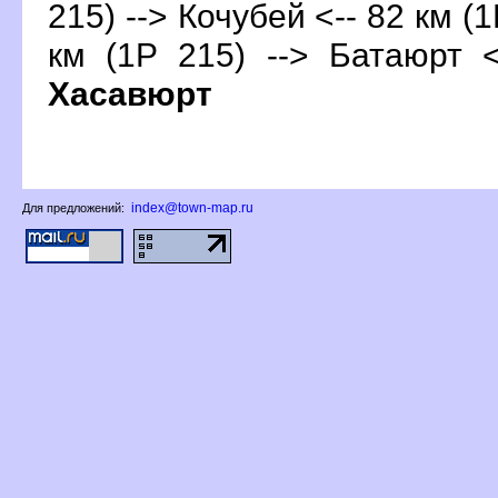
215) --> Кочубей <-- 82 км (1
км (1Р 215) --> Батаюрт <
Хасавюрт
index@town-map.ru
Для предложений: