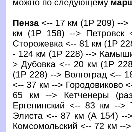
можно по следующему
мар
Пенза
<-- 17 км (1Р 209) -->
км (1Р 158) --> Петровск 
Сторожевка <-- 81 км (1Р 22
- 124 км (1Р 228) --> Камыши
> Дубовка <-- 20 км (1Р 228
(1Р 228) --> Волгоград <-- 
<-- 37 км --> Городовиково <
65 км --> Кетченеры (раз
Ергенинский <-- 83 км --> 
Элиста <-- 87 км (А 154) --
Комсомольский <-- 72 км -->