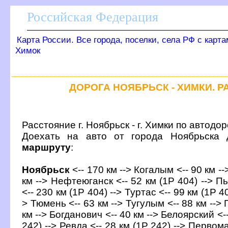
Российская Федерация
Карта России. Все города, поселки, села РФ с карт
Химок
ДОРОГА НОЯБРЬСК - ХИМКИ. 
Расстояние г. Ноябрьск - г. Химки по автодор
Доехать на авто от города Ноябрьска
маршруту
:
Ноябрьск
<-- 170 км --> Когалым <-- 90 км --
км --> Нефтеюганск <-- 52 км (1Р 404) --> П
<-- 230 км (1Р 404) --> Туртас <-- 99 км (1Р 4
> Тюмень <-- 63 км --> Тугулым <-- 88 км -->
км --> Богданович <-- 40 км --> Белоярский <-
242) --> Ревда <-- 28 км (1Р 242) --> Первом