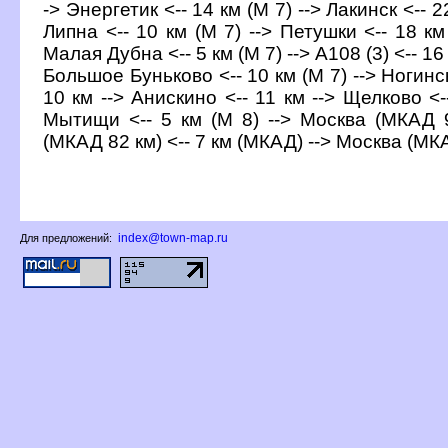
-> Энергетик <-- 14 км (М 7) --> Лакинск <-- 2
Липна <-- 10 км (М 7) --> Петушки <-- 18 км 
Малая Дубна <-- 5 км (М 7) --> А108 (3) <-- 16 
Большое Буньково <-- 10 км (М 7) --> Ногинск
10 км --> Анискино <-- 11 км --> Щелково <-
Мытищи <-- 5 км (М 8) --> Москва (МКАД 9
(МКАД 82 км) <-- 7 км (МКАД) --> Москва (МКАД
index@town-map.ru
Для предложений: