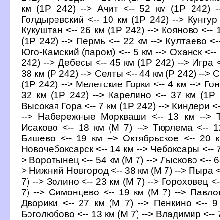
км (1Р 242) --> Ачит <-- 52 км (1Р 242) -
Голдыревский <-- 10 км (1Р 242) --> Кунгур 
Кукуштан <-- 26 км (1Р 242) --> Кояново <-- 
(1Р 242) --> Пермь <-- 22 км --> Култаево <-
Юго-Камский (паром) <-- 5 км --> Оханск <-- 
242) --> Дебесы <-- 45 км (1Р 242) --> Игра 
38 км (Р 242) --> Селты <-- 44 км (Р 242) --> 
(1Р 242) --> Мелетские Горки <-- 4 км --> Го
32 км (1Р 242) --> Карелино <-- 37 км (1Р 2
Высокая Гора <-- 7 км (1Р 242) --> Киндери <-
--> Набережные Моркваши <-- 13 км --> Т
Исаково <-- 18 км (М 7) --> Тюрлема <-- 1
Бишево <-- 19 км --> Октябрьское <-- 20 
Новочебоксарск <-- 14 км --> Чебоксары <-- 71 
> Воротынец <-- 54 км (М 7) --> Лысково <-- 63
> Нижний Новгород <-- 38 км (М 7) --> Пыра <-
7) --> Золино <-- 23 км (М 7) --> Гороховец <-
7) --> Симонцево <-- 19 км (М 7) --> Павло
Дворики <-- 27 км (М 7) --> Пенкино <-- 9
Боголюбово <-- 13 км (М 7) --> Владимир <-- 7